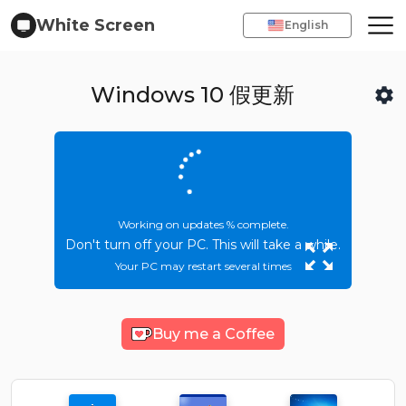
White Screen
English
Windows 10 假更新
Working on updates
% complete.
Don't turn off your PC. This will take a while.
Your PC may restart several times
Buy me a Coffee