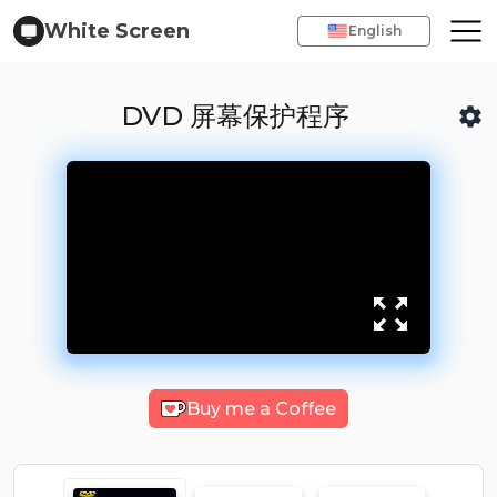
White Screen
English
DVD 屏幕保护程序
Buy me a Coffee