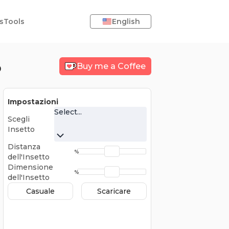
s
Tools
English
o
Buy me a Coffee
Impostazioni
Select...
Scegli
Insetto
Distanza
%
dell'Insetto
Dimensione
%
dell'Insetto
Casuale
Scaricare