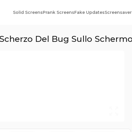
Solid Screens
Prank Screens
Fake Updates
Screensaver
Scherzo Del Bug Sullo Scherm
0