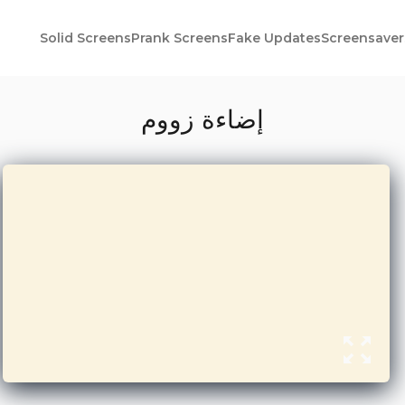
Solid Screens
Prank Screens
Fake Updates
Screensaver
إضاءة زووم