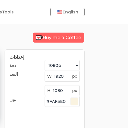
s
Tools
English
Buy me a Coffee
إعدادات
دقة
البعد
W
px
H
px
لون